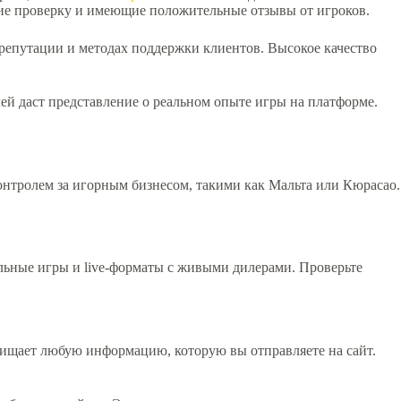
ие проверку и имеющие положительные отзывы от игроков.
репутации и методах поддержки клиентов. Высокое качество
ей даст представление о реальном опыте игры на платформе.
нтролем за игорным бизнесом, такими как Мальта или Кюрасао.
льные игры и live-форматы с живыми дилерами. Проверьте
щищает любую информацию, которую вы отправляете на сайт.