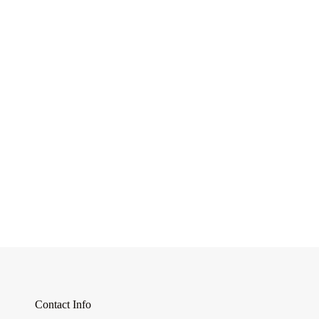
Contact Info