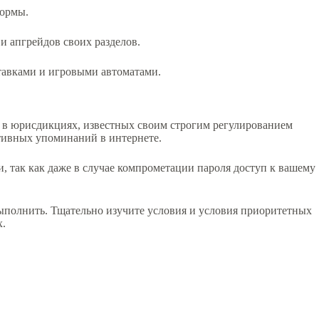
формы.
и апгрейдов своих разделов.
ставками и игровыми автоматами.
 в юрисдикциях, известных своим строгим регулированием
тивных упоминаний в интернете.
, так как даже в случае компрометации пароля доступ к вашему
выполнить. Тщательно изучите условия и условия приоритетных
х.