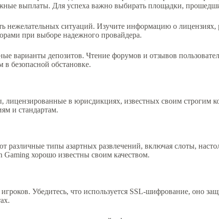
дежные выплаты. Для успеха важно выбирать площадки, прошедш
ть нежелательных ситуаций. Изучите информацию о лицензиях, 
орами при выборе надежного провайдера.
ные варианты депозитов. Чтение форумов и отзывов пользовател
м в безопасной обстановке.
, лицензированные в юрисдикциях, известных своим строгим ко
иям и стандартам.
т различные типы азартных развлечений, включая слоты, насто
on Gaming хорошо известны своим качеством.
игроков. Убедитесь, что используется SSL-шифрование, оно за
ах.