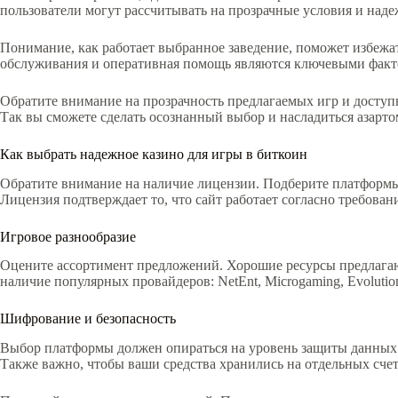
пользователи могут рассчитывать на прозрачные условия и на
Понимание, как работает выбранное заведение, поможет избежа
обслуживания и оперативная помощь являются ключевыми факт
Обратите внимание на прозрачность предлагаемых игр и доступ
Так вы сможете сделать осознанный выбор и насладиться азарто
Как выбрать надежное казино для игры в биткоин
Обратите внимание на наличие лицензии. Подберите платформы
Лицензия подтверждает то, что сайт работает согласно требован
Игровое разнообразие
Оцените ассортимент предложений. Хорошие ресурсы предлагаю
наличие популярных провайдеров: NetEnt, Microgaming, Evoluti
Шифрование и безопасность
Выбор платформы должен опираться на уровень защиты данных 
Также важно, чтобы ваши средства хранились на отдельных счет