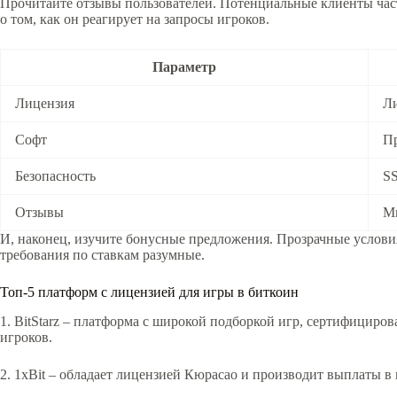
Прочитайте отзывы пользователей. Потенциальные клиенты часто
о том, как он реагирует на запросы игроков.
Параметр
Лицензия
Ли
Софт
Пр
Безопасность
SS
Отзывы
Мн
И, наконец, изучите бонусные предложения. Прозрачные услови
требования по ставкам разумные.
Топ-5 платформ с лицензией для игры в биткоин
1. BitStarz – платформа с широкой подборкой игр, сертифицир
игроков.
2. 1xBit – обладает лицензией Кюрасао и производит выплаты 