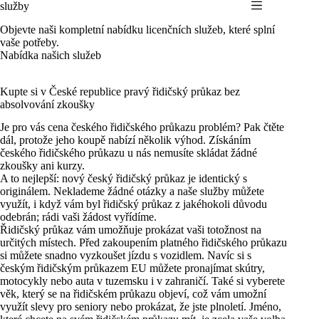
Skip
služby
to
Objevte naši kompletní nabídku licenčních služeb, které splní
content
vaše potřeby.
Nabídka našich služeb
Kupte si v České republice pravý řidičský průkaz bez
absolvování zkoušky
Je pro vás cena českého řidičského průkazu problém? Pak čtěte
dál, protože jeho koupě nabízí několik výhod. Získáním
českého řidičského průkazu u nás nemusíte skládat žádné
zkoušky ani kurzy.
A to nejlepší: nový český řidičský průkaz je identický s
originálem. Neklademe žádné otázky a naše služby můžete
využít, i když vám byl řidičský průkaz z jakéhokoli důvodu
odebrán; rádi vaši žádost vyřídíme.
Řidičský průkaz vám umožňuje prokázat vaši totožnost na
určitých místech. Před zakoupením platného řidičského průkazu
si můžete snadno vyzkoušet jízdu s vozidlem. Navíc si s
českým řidičským průkazem EU můžete pronajímat skútry,
motocykly nebo auta v tuzemsku i v zahraničí. Také si vyberete
věk, který se na řidičském průkazu objeví, což vám umožní
využít slevy pro seniory nebo prokázat, že jste plnoletí. Jméno,