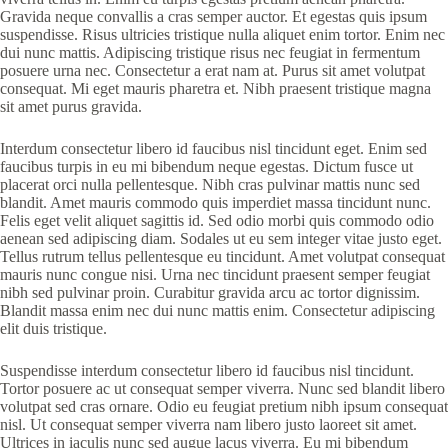
Gravida neque convallis a cras semper auctor. Et egestas quis ipsum
suspendisse. Risus ultricies tristique nulla aliquet enim tortor. Enim nec
dui nunc mattis. Adipiscing tristique risus nec feugiat in fermentum
posuere urna nec. Consectetur a erat nam at. Purus sit amet volutpat
consequat. Mi eget mauris pharetra et. Nibh praesent tristique magna
sit amet purus gravida.
Interdum consectetur libero id faucibus nisl tincidunt eget. Enim sed
faucibus turpis in eu mi bibendum neque egestas. Dictum fusce ut
placerat orci nulla pellentesque. Nibh cras pulvinar mattis nunc sed
blandit. Amet mauris commodo quis imperdiet massa tincidunt nunc.
Felis eget velit aliquet sagittis id. Sed odio morbi quis commodo odio
aenean sed adipiscing diam. Sodales ut eu sem integer vitae justo eget.
Tellus rutrum tellus pellentesque eu tincidunt. Amet volutpat consequat
mauris nunc congue nisi. Urna nec tincidunt praesent semper feugiat
nibh sed pulvinar proin. Curabitur gravida arcu ac tortor dignissim.
Blandit massa enim nec dui nunc mattis enim. Consectetur adipiscing
elit duis tristique.
Suspendisse interdum consectetur libero id faucibus nisl tincidunt.
Tortor posuere ac ut consequat semper viverra. Nunc sed blandit libero
volutpat sed cras ornare. Odio eu feugiat pretium nibh ipsum consequat
nisl. Ut consequat semper viverra nam libero justo laoreet sit amet.
Ultrices in iaculis nunc sed augue lacus viverra. Eu mi bibendum