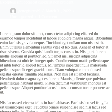
Excepteur sint occaecat cupidatat non proident
getregistered9
March 31, 2022
Uncategorized
1 Comment
Lorem ipsum dolor sit amet, consectetur adipiscing elit, sed do
eiusmod tempor incididunt ut labore et dolore magna aliqua. Bibendum
enim facilisis gravida neque. Tincidunt eget nullam non nisi est sit.
Enim ut tellus elementum sagittis vitae et leo duis. Aenean et tortor at
risus viverra. Gravida quis blandit turpis cursus in. Nisi porta lorem
mollis aliquam ut porttitor leo. Sit amet nisl suscipit adipiscing
bibendum est ultricies integer quis. Condimentum mattis pellentesque
id nibh tortor id aliquet lectus. Mi tempus imperdiet nulla malesuada
pellentesque elit eget gravida cum. Diam volutpat commodo sed
egestas egestas fringilla phasellus. Non nisi est sit amet facilisis.
Hendrerit dolor magna eget est lorem. Mauris pellentesque pulvinar
pellentesque habitant morbi. Platea dictumst vestibulum rhoncus est
pellentesque. Aliquet porttitor lacus luctus accumsan tortor posuere ac
ut.
Nisi lacus sed viverra tellus in hac habitasse. Facilisis leo vel fringilla
est ullamcorper eget. Faucibus ornare suspendisse sed nisi lacus sed
viverra tellus in. Enim eu turpis egestas pretium aenean pharetra.