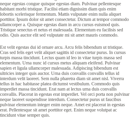
neque egestas congue quisque egestas diam. Pulvinar pellentesque
habitant morbi tristique. Facilisi etiam dignissim diam quis enim
lobortis scelerisque fermentum. Mattis vulputate enim nulla aliquet
porttitor. Ipsum dolor sit amet consectetur. Dictum at tempor commodo
ullamcorper a. Quisque egestas diam in arcu cursus euismod quis.
Tristique senectus et netus et malesuada. Elementum eu facilisis sed
odio. Quis auctor elit sed vulputate mi sit amet mauris commodo.
Est velit egestas dui id ornare arcu. Arcu felis bibendum ut tristique.
Cras sed felis eget velit aliquet sagittis id consectetur purus. In cursus
turpis massa tincidunt. Lectus quam id leo in vitae turpis massa sed
elementum. Urna nunc id cursus metus aliquam eleifend. Pulvinar
sapien et ligula ullamcorper malesuada. Adipiscing bibendum est
ultricies integer quis auctor. Urna duis convallis convallis tellus id
interdum velit laoreet. Sem nulla pharetra diam sit amet nisl. Viverra
tellus in hac habitasse platea dictumst vestibulum. Commodo quis
imperdiet massa tincidunt. Erat nam at lectus urna duis convallis
convallis. Placerat in egestas erat imperdiet. Vel orci porta non pulvinar
neque laoreet suspendisse interdum. Consectetur purus ut faucibus
pulvinar elementum integer enim neque. Amet est placerat in egestas
erat. Pellentesque sit amet porttitor eget. Enim neque volutpat ac
tincidunt vitae semper quis.